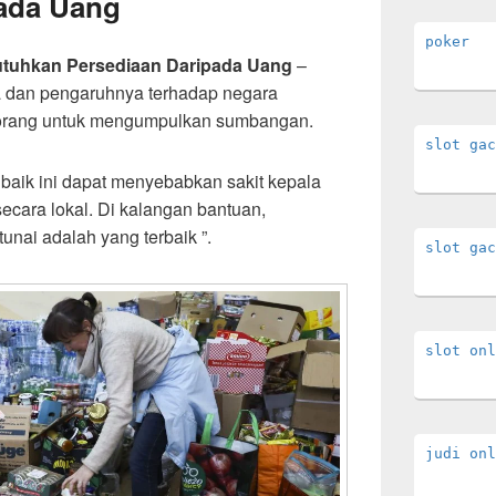
pada Uang
poker
utuhkan Persediaan Daripada Uang
–
a dan pengaruhnya terhadap negara
i orang untuk mengumpulkan sumbangan.
slot gac
baik ini dapat menyebabkan sakit kepala
cara lokal. Di kalangan bantuan,
unai adalah yang terbaik ”.
slot gac
slot onl
judi onl