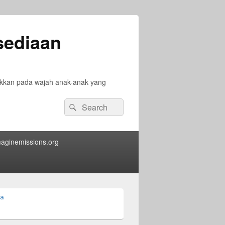
sediaan
kan pada wajah anak-anak yang
Search
Search
for:
maginemissions.org
a