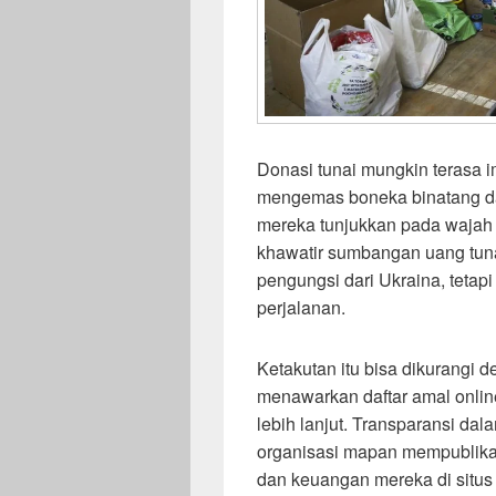
Donasi tunai mungkin terasa 
mengemas boneka binatang 
mereka tunjukkan pada wajah
khawatir sumbangan uang tuna
pengungsi dari Ukraina, tetap
perjalanan.
Ketakutan itu bisa dikurangi d
menawarkan daftar amal onlin
lebih lanjut. Transparansi d
organisasi mapan mempublikasi
dan keuangan mereka di situs