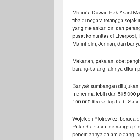
Menurut Dewan Hak Asasi Manu
tiba di negara tetangga sejak
yang melarikan diri dari pera
pusat komunitas di Liverpool, 
Mannheim, Jerman, dan banyak
Makanan, pakaian, obat penghil
barang-barang lainnya dikump
Banyak sumbangan ditujukan un
menerima lebih dari 505.000 
100.000 tiba setiap hari . Salah
Wojciech Piotrowicz, berada 
Polandia dalam menanggapi 
penelitiannya dalam bidang lo