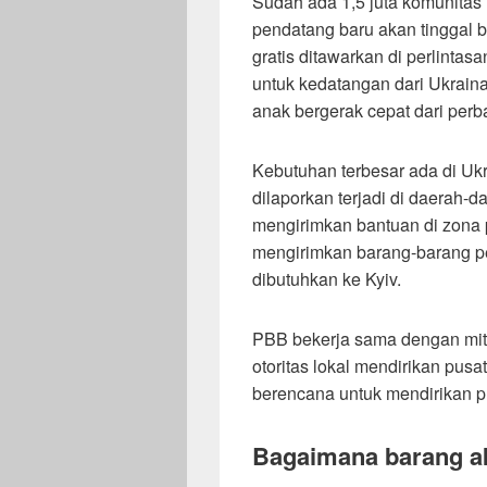
Sudah ada 1,5 juta komunitas 
pendatang baru akan tinggal
gratis ditawarkan di perlintas
untuk kedatangan dari Ukrain
anak bergerak cepat dari perb
Kebutuhan terbesar ada di Uk
dilaporkan terjadi di daerah-dae
mengirimkan bantuan di zona 
mengirimkan barang-barang pe
dibutuhkan ke Kyiv.
PBB bekerja sama dengan mi
otoritas lokal mendirikan pus
berencana untuk mendirikan pus
Bagaimana barang a