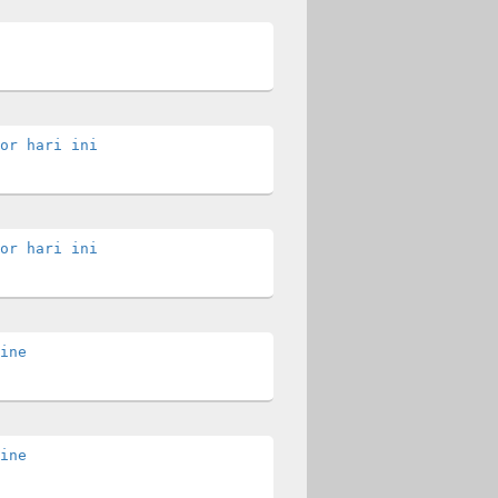
or hari ini
or hari ini
ine
ine