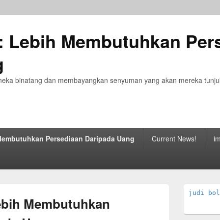
a: Lebih Membutuhkan Per
g
eka binatang dan membayangkan senyuman yang akan mereka tunjuk
 Membutuhkan Persediaan Daripada Uang
Current News!
i
Primary
judi bol
Sidebar
Lebih Membutuhkan
Widget
Area