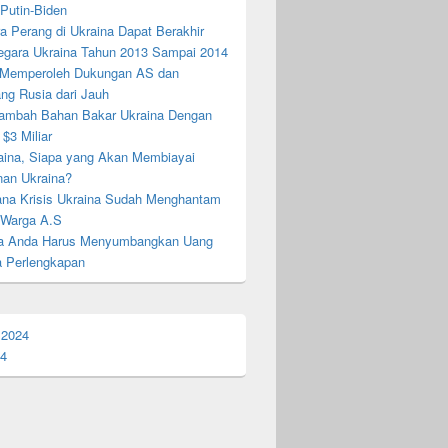
Putin-Biden
a Perang di Ukraina Dapat Berakhir
Negara Ukraina Tahun 2013 Sampai 2014
 Memperoleh Dukungan AS dan
ng Rusia dari Jauh
mbah Bahan Bakar Ukraina Dengan
$3 Miliar
aina, Siapa yang Akan Membiayai
nan Ukraina?
na Krisis Ukraina Sudah Menghantam
Warga A.S
a Anda Harus Menyumbangkan Uang
a Perlengkapan
 2024
24